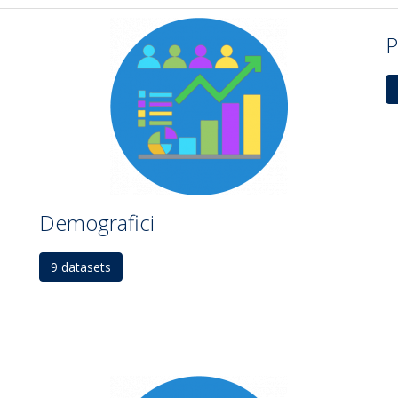
P
Demografici
9 datasets