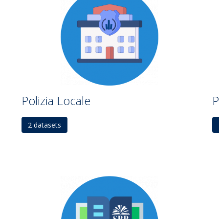
Polizia Locale
P
2 datasets