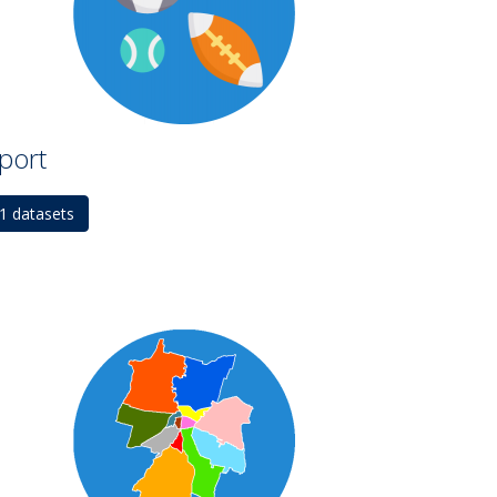
port
1 datasets