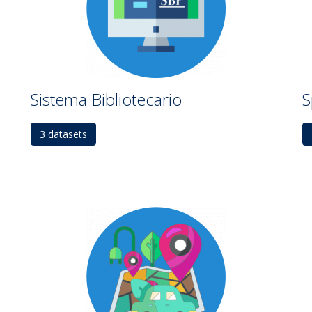
Sistema Bibliotecario
S
3 datasets