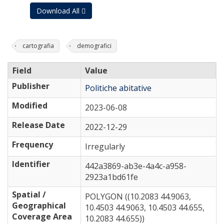
Download All
cartografia
demografici
Field
Value
Publisher
Politiche abitative
Modified
2023-06-08
Release Date
2022-12-29
Frequency
Irregularly
Identifier
442a3869-ab3e-4a4c-a958-
2923a1bd61fe
Spatial /
POLYGON ((10.2083 44.9063,
Geographical
10.4503 44.9063, 10.4503 44.655,
Coverage Area
10.2083 44.655))