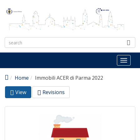
Skip to main content
Toggl
naviga
Home
Immobili ACER di Parma 2022
View
(active
Revisions
Primary tabs
tab)