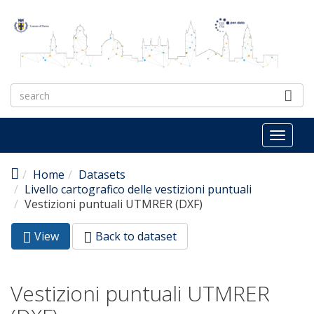
Skip to main content
Toggl
naviga
Home
Datasets
Livello cartografico delle vestizioni puntuali
Vestizioni puntuali UTMRER (DXF)
View
(active
Back to dataset
Primary tabs
tab)
Vestizioni puntuali UTMRER